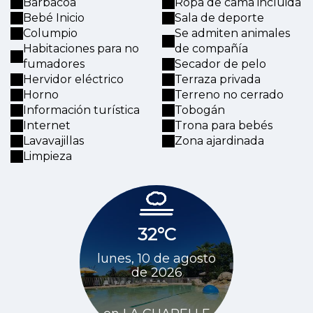
Barbacoa
Ropa de cama incluida
Bebé Inicio
Sala de deporte
Columpio
Se admiten animales
Habitaciones para no
de compañía
fumadores
Secador de pelo
Hervidor eléctrico
Terraza privada
Horno
Terreno no cerrado
Información turística
Tobogán
Internet
Trona para bebés
Lavavajillas
Zona ajardinada
Limpieza
32°C
33
lunes, 10 de agosto
martes, 11
de 2026
de 