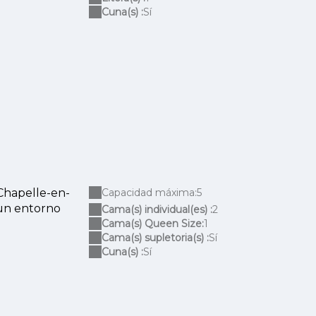
Cuna(s) :
Sí
 Chapelle-en-
Capacidad máxima:5
 un entorno
Cama(s) individual(es) :
2
Cama(s) Queen Size:
1
Cama(s) supletoria(s) :
Sí
Cuna(s) :
Sí