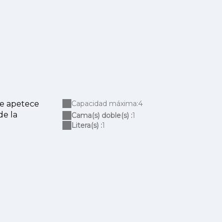
Te apetece
Capacidad máxima:4
de la
Cama(s) doble(s) :
1
Litera(s) :
1