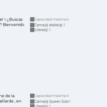
le! ✨¿Buscas
Capacidad máxima:4
a? Bienvenido
Cama(s) doble(s) :
1
Litera(s) :
1
ne de la
Capacidad máxima:4
llarde , en
Cama(s) Queen Size:
1
Litera(s) :
1