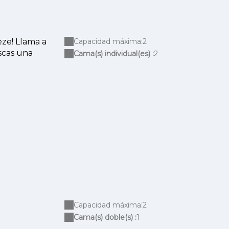
ze! Llama a
Capacidad máxima:2
scas una
Cama(s) individual(es) :
2
Capacidad máxima:2
Cama(s) doble(s) :
1