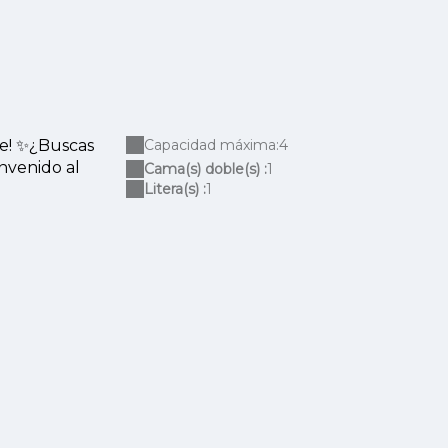
le! ✨¿Buscas
Capacidad máxima:4
nvenido al
Cama(s) doble(s) :
1
Litera(s) :
1