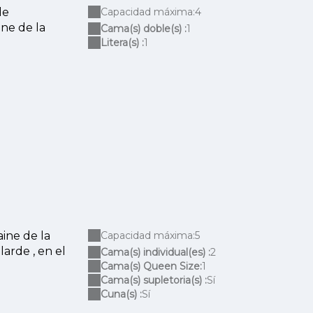
de
Capacidad máxima:4
ine de la
Cama(s) doble(s) :
1
Litera(s) :
1
aine de la
Capacidad máxima:5
larde , en el
Cama(s) individual(es) :
2
Cama(s) Queen Size:
1
Cama(s) supletoria(s) :
Sí
Cuna(s) :
Sí