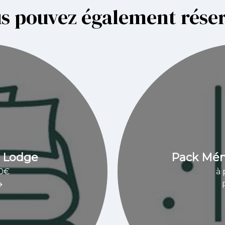
s pouvez également rése
u Lodge
Pack Ména
70€
à 