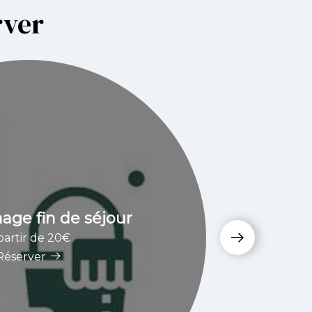
rver
ge fin de séjour
partir de 20€
Réserver